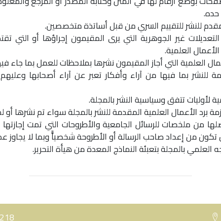
فحات بوضع أرقام لها في المتن وكتابة المصدر أو المرجع والمعلوما
حده.
 التعديلات غير الجوهرية التي يرى المقيمون إجراؤها أو التي تقتض
لأعمال العلمية.
قدمة للنشر بما فيها من آراء وأفكار تعبر عن آراء أصحابها وعلي
ا يصلها من ملخصات للرسائل الجامعية والأطروحات التي تمت إجازتها
ن من إعداد صاحب الرسالة أو الأطروحة شخصياًّ وبما لا يجاوز عدد (5) خمس صفح
تاجه العلمي بالمجلة بتعبئة النماذج المعدة من هيأة التحرير.
0218