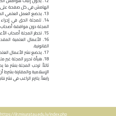
12. يكون إثبات هوامش الص
الهامش في كل صفحة على 
13. يخضع العمل العلمي المقدم للنشر للتقييم السري من قبل أساتذة متخصصين.
14. للمجلة الحق في إجراء
المجلة دون موافقة أصحاب ا
15. تخطر المجلة أصحاب الأعمال العلمية التي أجاز المقيمون نشرها بملاحظات للعمل بما جاء فيها وإرجاعها للمجلة للنشر.
16. الأعمال العلمية الم
القانونية.
17. يخضع نشر الأعمال العلمية لأوليات تتفق وسياسية النشر بالمجلة.
18. هيأة تحرير المجلة غير ملزمة برد الأعمال العلمية المقدمة للنشر بالمجلة سواء تم نشرها أو لم تنشر.
ثالثاً: ترحب المجلة بنشر م
الإسلامية والمقارنة بشرط أن تكو
رابعاً: يلتزم الراغب في نشر ن
https://jlr.misuratau.edu.ly/index.php