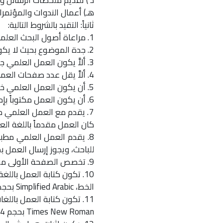
د ) تقديم ملخصات الرسائل وا
هـ) أعمال الندوات والمؤتم
ثانياً: التقيد بالشروط التالية:
1. مراعاة أصول البحث العلمي وضوابطه ومنهجيته.
2. جدة الموضوع بحيث لا يكون قد سبق نشره أو قدم للنشر.
3. ألاَّ يكون العمل العلمي جزءاً من رسالة أو أطروحة أو نال به صاحبه درجة علمية.
4. ألاَّ يقل عدد صفحات العمل العلمي عن 15 ولا تزيد عن ثلاثين صفحة شاملة لصفحة العنوان والفهارس.
5. أن يكون العمل العلمي خالياً من الأخطاء اللغوية والمطبعية.
6. أن يكون العمل مكتوباً بإحدى اللغات التالية: العربية، الإنجليزية، الفرنسية.
7. يقدم مع العمل العلمي ملخ
كان العمل مقدماً باللغة العر
للباحث، ويجوز إرسال العمل بمر
9. تخصص الصفحة الأولى من العمل العلمي – لعنوان العمل، واسم معده ودرجته العلمية، وتخصصه، ومكان عمله.
10. تكون كتابة العمل باللغة العربية وفقاً للتالي:
الخط، Simplified Arabic بحجم 14 للمتن، 12 للهوامش، المسافات (2.5) من جميع الجهات.
11. تكون كتابة العمل باللغات الأجنبية (الإنجليزية والفرنسية) وفقاً للتالي:
Times New Roman بحجم 14 للمتن، 12 الهوامش، المسافات 2.5 من جميع الجهات.