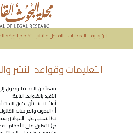
الرئـيسية
الإصدارات
القـبول والنشر
تقـديم الورقة ال
التعليمات وقواعد النشر وال
سعياً من المجلة للوصول إلى
التقيد بالضوابط التالية:
أولاً: التقيد بأن يكون البحث 
أ ) البحوث والدراسات القانون
ب) التعليق على القوانين ومش
ج ) التعليق على الأحكام القض